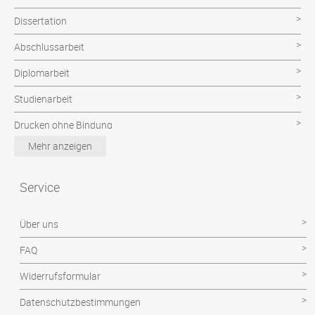
Dissertation
Abschlussarbeit
Diplomarbeit
Studienarbeit
Drucken ohne Bindung
Mehr anzeigen
Poster & CAD Plot
Examensarbeit
Service
Facharbeit
Über uns
Hausarbeit
FAQ
Magisterarbeit
Widerrufsformular
Projektarbeit
Datenschutzbestimmungen
Seminararbeit