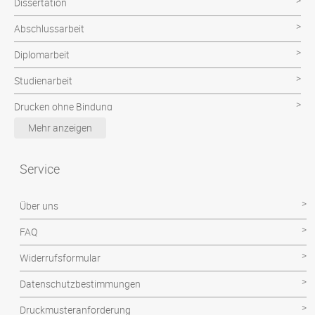
Dissertation
Abschlussarbeit
Diplomarbeit
Studienarbeit
Drucken ohne Bindung
Mehr anzeigen
Poster & CAD Plot
Examensarbeit
Service
Facharbeit
Über uns
Hausarbeit
FAQ
Magisterarbeit
Widerrufsformular
Projektarbeit
Datenschutzbestimmungen
Seminararbeit
Druckmusteranforderung
Technikerarbeit