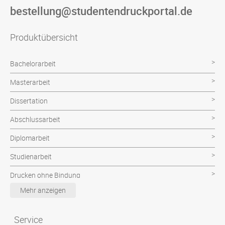
bestellung@studentendruckportal.de
Produktübersicht
Bachelorarbeit
Masterarbeit
Dissertation
Abschlussarbeit
Diplomarbeit
Studienarbeit
Drucken ohne Bindung
Mehr anzeigen
Poster & CAD Plot
Examensarbeit
Service