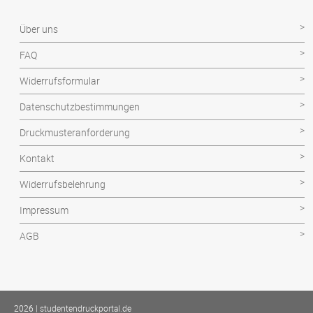
Facharbeit
Über uns
Hausarbeit
FAQ
Magisterarbeit
Widerrufsformular
Projektarbeit
Datenschutzbestimmungen
Seminararbeit
Druckmusteranforderung
Technikerarbeit
Kontakt
Wissenschaftliche Arbeit
Widerrufsbelehrung
Impressum
AGB
2026 | studentendruckportal.de