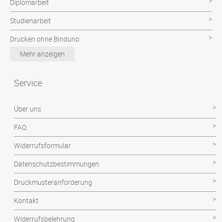
Diplomarbeit
Studienarbeit
Drucken ohne Bindung
Mehr anzeigen
Poster & CAD Plot
Examensarbeit
Service
Facharbeit
Über uns
Hausarbeit
FAQ
Magisterarbeit
Widerrufsformular
Projektarbeit
Datenschutzbestimmungen
Seminararbeit
Druckmusteranforderung
Technikerarbeit
Kontakt
Wissenschaftliche Arbeit
Widerrufsbelehrung